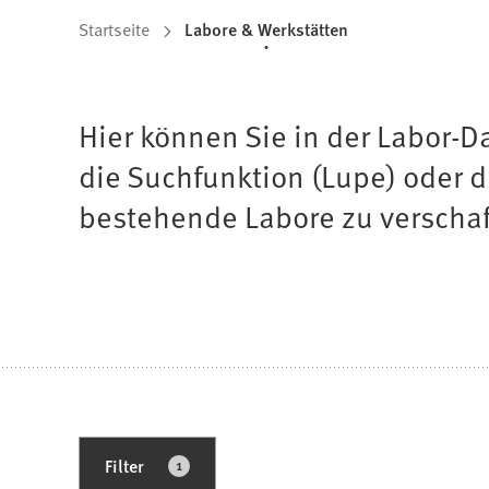
Sie
Startseite
Labore & Werkstätten
befinden
sich
Hier können Sie in der Labor-
hier:
die Suchfunktion (Lupe) oder d
bestehende Labore zu verschaffe
1
Filter