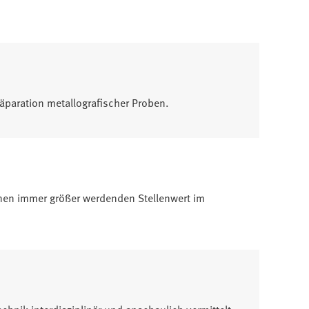
äparation metallografischer Proben.
inen immer größer werdenden Stellenwert im
nik interdisziplinär und anschaulich vermittelt.