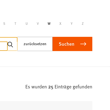
S
T
U
V
W
X
Y
Z
Suchen
zurücksetzen
Es wurden
25
Einträge gefunden