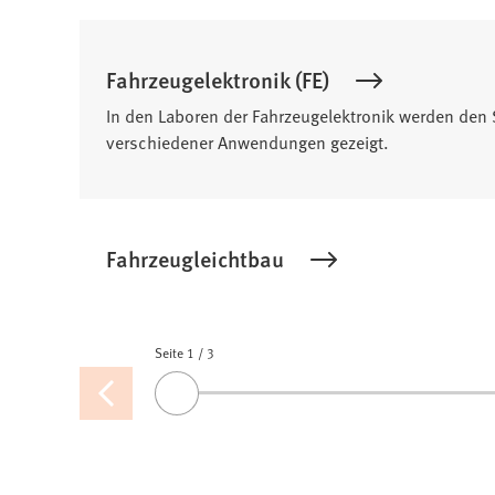
Fahrzeugelektronik (FE)
In den Laboren der Fahrzeugelektronik werden den 
verschiedener Anwendungen gezeigt.
Fahrzeugleichtbau
Seite 1
Seiten
/
3
Vorherige
Ziehen
Seite
Sie
den
Slider