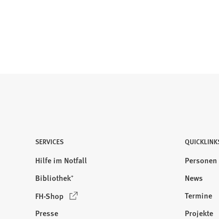
oder
benutzen
Sie
die
Pfeiltasten,
um
zur
gewünschten
Seite
zu
springen.
SERVICES
QUICKLINK
Hilfe im Notfall
Personen
Bibliothek⁺
News
(
Termine
FH-Shop
Ö
Presse
Projekte
f