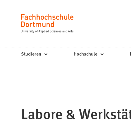
Fachhochschule
Inhalt anspringen
Dortmund
Sprache
-
Studium,
Studiengänge,
Studieren
Hochschule
Bewerbung
Labore & Werkstä