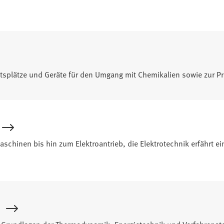
itsplätze und Geräte für den Umgang mit Chemikalien sowie zur Pr
schinen bis hin zum Elektroantrieb, die Elektrotechnik erfährt e
rundlagen der Thermodynamik, Energietechnik und Verfahrenstech