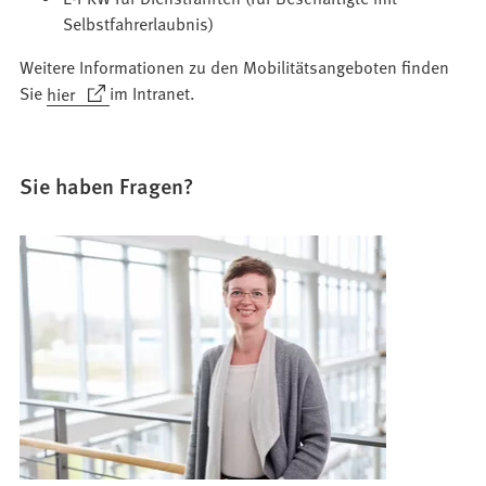
Selbstfahrerlaubnis)
Weitere Informationen zu den Mobilitätsangeboten finden
(Öffnet
Sie
hier
im Intranet.
in
einem
neuen
Sie haben Fragen?
Tab)