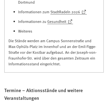
Dortmund
(Öffnet
Informationen zum
StadtRadeln 2026
in
(Öffnet
Informationen zu
Gesundheit
einem
in
neuen
Weiteres
einem
Tab)
neuen
Die Stände werden am Campus Sonnenstraße und
Tab)
Max-Ophüls-Platz im Innenhof und an der Emil-Figge-
Straße vor der Kostbar aufgebaut. An der Joseph-von-
Fraunhofer-Str. wird über den gesamten Zeitraum ein
Informationsstand eingerichtet.
Termine – Aktionsstände und weitere
Veranstaltungen