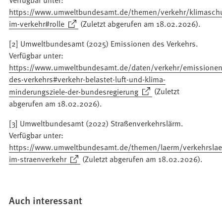
https://www.umweltbundesamt.de/themen/verkehr/klimaschu
(Öffnet
im-verkehr#rolle
(Zuletzt abgerufen am 18.02.2026).
in
[2] Umweltbundesamt (2025) Emissionen des Verkehrs.
einem
Verfügbar unter:
neuen
https://www.umweltbundesamt.de/daten/verkehr/emissionen
Tab)
des-verkehrs#verkehr-belastet-luft-und-klima-
(Öffnet
minderungsziele-der-bundesregierung
(Zuletzt
in
abgerufen am 18.02.2026).
einem
[3] Umweltbundesamt (2022) Straßenverkehrslärm.
neuen
Verfügbar unter:
Tab)
https://www.umweltbundesamt.de/themen/laerm/verkehrslae
(Öffnet
im-straenverkehr
(Zuletzt abgerufen am 18.02.2026).
in
einem
neuen
Auch interessant
Tab)