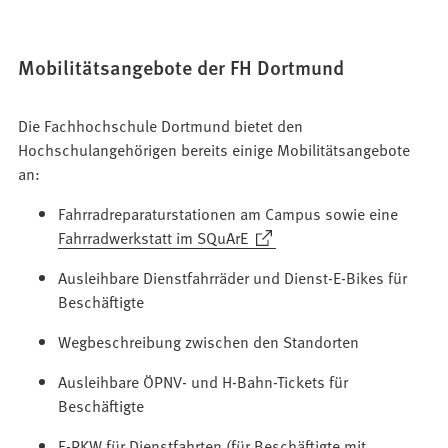
Mobilitätsangebote der FH Dortmund
Die Fachhochschule Dortmund bietet den
Hochschulangehörigen bereits einige Mobilitätsangebote
an:
Fahrradreparaturstationen am Campus sowie eine
(Öffnet
Fahrradwerkstatt im SQuArE
in
Ausleihbare Dienstfahrräder und Dienst-E-Bikes für
einem
Beschäftigte
neuen
Tab)
Wegbeschreibung zwischen den Standorten
Ausleihbare ÖPNV- und H-Bahn-Tickets für
Beschäftigte
E-PKW für Dienstfahrten (für Beschäftigte mit