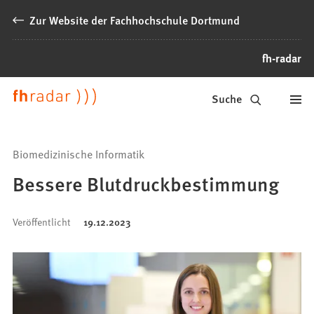
Inhalt anspringen
Zur Website der Fachhochschule Dortmund
fh-radar
News
Suche
der
FH
Biomedizinische Informatik
Dortmund
Bessere Blutdruckbestimmung
Veröffentlicht
19.12.2023