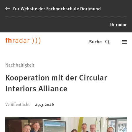
Inhalt anspringen
Zur Website der Fachhochschule Dortmund
fh-radar
News
Suche
der
FH
Nachhaltigkeit
Dortmund
Kooperation mit der Circular
Interiors Alliance
Veröffentlicht
29.3.2026