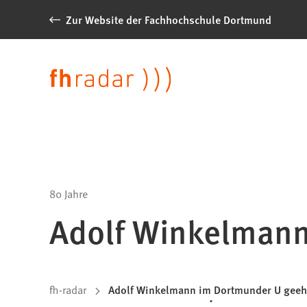
Inhalt anspringen
Zur Website der Fachhochschule Dortmund
News
der
Sprache
FH
Dortmund
80 Jahre
Adolf Winkelmann
Sie
fh-radar
Adolf Winkelmann im Dortmunder U geeh