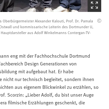
(Startet
den
Bilderzoom)
 Oberbürgermeister Alexander Kalouti, Prof. Dr. Pamala
 Ostwall und kommissarische Leiterin des Dortmunder U,
, Hauptdarsteller aus Adolf Winkelmanns Contergan-TV-
elmann eng mit der Fachhochschule Dortmund
 Fachbereich Design Generationen von
sbildung mit aufgebaut hat. Er habe
nicht nur technisch begleitet, sondern ihnen
hichten aus eigenem Blickwinkel zu erzählen, so
rof. Scorzin: „Lieber Adolf, du bist unser Auge
era filmische Erzählungen geschenkt, die