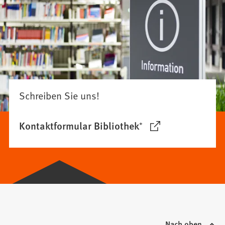
Schreiben Sie uns!
Kontaktformular Bibliothek⁺
(Öffnet
in
einem
neuen
Tab)
Nach oben