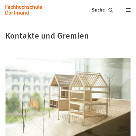
Fachhochschule
Inhalt anspringen
Suche
Dortmund
-
Kontakte und Gremien
Studium,
Studiengänge,
Bewerbung