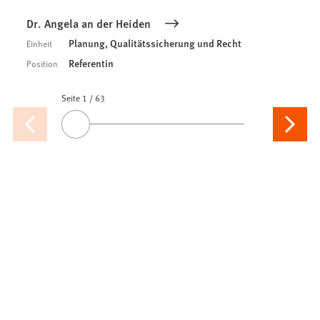
Dr. Angela an der Heiden
Planung, Qualitätssicherung und Recht
Einheit
Referentin
Position
Seite 1
Seiten
/
63
Vorherige
Nächste
Ziehen
Seite
Seite
Sie
den
Slider
oder
benutzen
Sie
die
Pfeiltasten,
um
zur