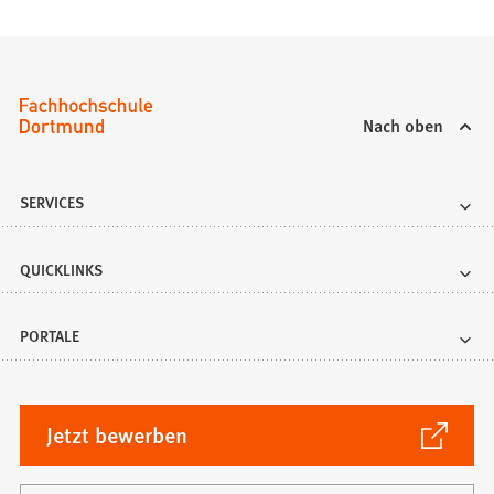
gewünschten
Seite
zu
springen.
Nach oben
SERVICES
QUICKLINKS
PORTALE
(Öffnet
Jetzt bewerben
in
einem