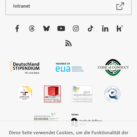
neuen
(Öffnet
Intranet
in
Tab)
einem
neuen
Besuchen
Tab)
Sie
uns
auf:
Diese Seite verwendet Cookies, um die Funktionalität der