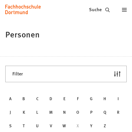
Fachhochschule
Inhalt anspringen
Suche
Dortmund
-
Personen
Studium,
Studiengänge,
Bewerbung
Filter
Alphabetische
A
B
C
D
E
F
G
H
I
Suche
J
K
L
M
N
O
P
Q
R
S
T
U
V
W
X
Y
Z