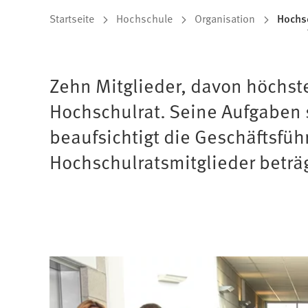
Sie
Startseite
Hochschule
Organisation
Hochs
befinden
sich
Zehn Mitglieder, davon höchst
hier:
Hochschulrat. Seine Aufgaben 
beaufsichtigt die Geschäftsfüh
Hochschulratsmitglieder beträgt