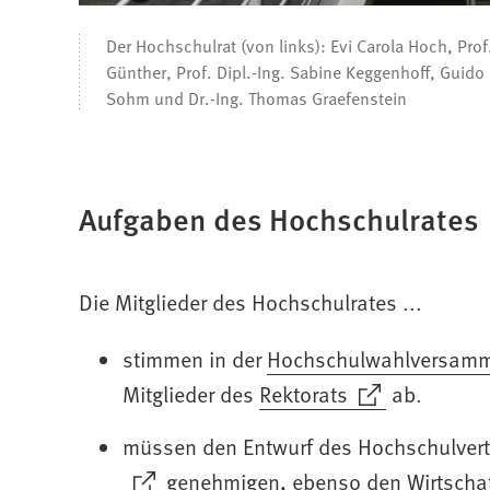
Der Hochschulrat (von links): Evi Carola Hoch, Prof
Günther, Prof. Dipl.-Ing. Sabine Keggenhoff, Guido 
Sohm und Dr.-Ing. Thomas Graefenstein
Aufgaben des Hochschulrates
Die Mitglieder des Hochschulrates ...
(Öffnet
stimmen in der
Hochschulwahlversam
in
(Öffnet
Mitglieder des
Rektorats
ab.
einem
in
müssen den Entwurf des Hochschulver
neuen
einem
(Öffnet
genehmigen, ebenso den Wirtschaft