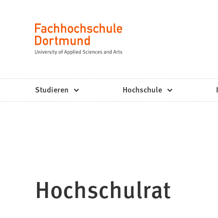
Fachhochschule
Inhalt anspringen
Dortmund
Sprache
-
Studium,
Studiengänge,
Studieren
Hochschule
Bewerbung
Hochschulrat