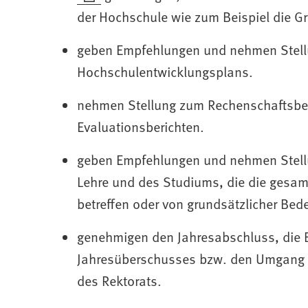
Tab)
neuen
in
der Hochschule wie zum Beispiel die Gr
Tab)
einem
geben Empfehlungen und nehmen Stell
neuen
Hochschulentwicklungsplans.
Tab)
nehmen Stellung zum Rechenschaftsber
Evaluationsberichten.
geben Empfehlungen und nehmen Stellu
Lehre und des Studiums, die die gesam
betreffen oder von grundsätzlicher Bed
genehmigen den Jahresabschluss, die 
Jahresüberschusses bzw. den Umgang m
des Rektorats.