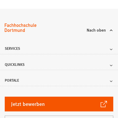
Nach oben
SERVICES
QUICKLINKS
PORTALE
(Öffnet
Jetzt bewerben
in
einem