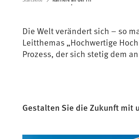
Sie
befinden
sich
Die Welt verändert sich – so 
Leitthemas „Hochwertige Hochs
hier:
Prozess, der sich stetig dem 
Gestalten Sie die Zukunft mit 