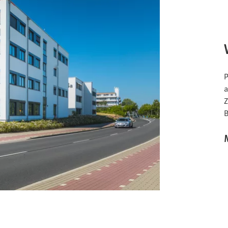
P
a
Z
B