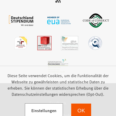
auf:
Diese Seite verwendet Cookies, um die Funktionalität der
Webseite zu gewährleisten und statistische Daten zu
erheben. Sie können der statistischen Erhebung über die
Impressum
Datenschutz
Barrierefreiheit
Datenschutzeinstellungen widersprechen (Opt-Out).
Feedback
(Öffnet in einem neuen Tab)
Einstellungen
OK
we focus on students