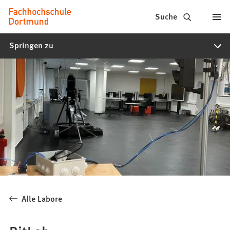
Fachhochschule
Inhalt anspringen
Suche
Dortmund
Springen zu
-
Studium,
Studiengänge,
Bewerbung
Alle Labore