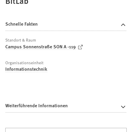
BitLab
Schnelle Fakten
Standort & Raum
(
Campus Sonnenstraße SON A -119
Ö
f
Organisationseinheit
f
Informationstechnik
n
e
t
i
n
Weiterführende Informationen
e
i
n
e