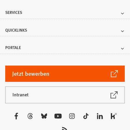
SERVICES
QUICKLINKS
PORTALE
(Öffnet
Jetzt bewerben
in
einem
neuen
(Öffnet
Intranet
in
Tab)
einem
neuen
Besuchen
Tab)
Sie
uns