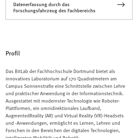
Datenerfassung durch das
m
Forschungsfahrzeug des Fachbereichs
n
e
u
e
n
T
Profil
a
b
Das BitLab der Fachhochschule Dortmund bietet als
)
innovatives Laboratorium auf 170 Quadratmetern am
Campus Sonnenstraße eine Schnittstelle zwischen Lehre
und praktischer Anwendung in der Informationstechnik.
Ausgestattet mit modernster Technologie wie Roboter-
Plattformen, ein omnidirektionales Laufband,
AugmentedReality (AR) und Virtual Reality (VR)-Headsets
und -Anwendungen, ermöglicht es Lernen, Lehren und
Forschen in den Bereichen der digitalen Technologien,
intelligenten Mobilität und Robotik.