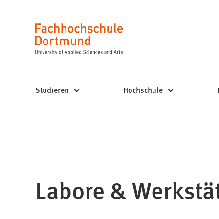
Fachhochschule
Inhalt anspringen
Dortmund
Sprache
-
Studium,
Studiengänge,
Studieren
Hochschule
Bewerbung
Labore & Werkstä