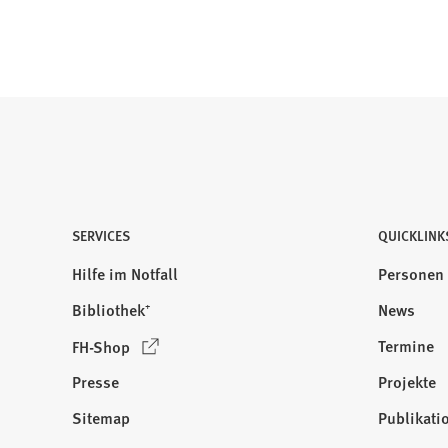
Sie
die
Pfeiltasten,
um
zur
gewünschten
Seite
zu
springen.
SERVICES
QUICKLINK
Hilfe im Notfall
Personen
Bibliothek⁺
News
(
Termine
FH-Shop
Ö
Presse
Projekte
f
f
Sitemap
Publikati
Besuchen
n