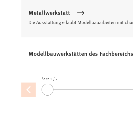
Metallwerkstatt
Die Ausstattung erlaubt Modellbauarbeiten mit cha
Modellbauwerkstätten des Fachbereich
Seite 1
Seiten
/
2
Vorherige
Ziehen
Seite
Sie
den
Slider
oder
benutzen