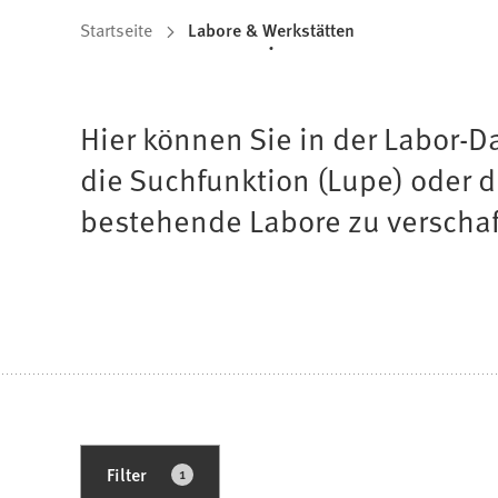
Sie
Startseite
Labore & Werkstätten
befinden
sich
Hier können Sie in der Labor-
hier:
die Suchfunktion (Lupe) oder d
bestehende Labore zu verschaffe
1
Filter