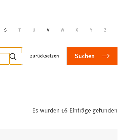
S
T
U
V
W
X
Y
Z
Suchen
zurücksetzen
Es wurden
16
Einträge gefunden