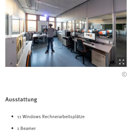
(Startet
den
Bilder
Ausstattung
11 Windows Rechnerarbeitsplätze
1 Beamer