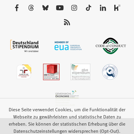
neuen
Besuchen
Tab)
Sie
uns
auf:
Diese Seite verwendet Cookies, um die Funktionalität der
Webseite zu gewährleisten und statistische Daten zu
erheben. Sie können der statistischen Erhebung über die
Impressum
Datenschutz
Barrierefreiheit
Datenschutzeinstellungen widersprechen (Opt-Out).