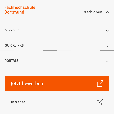
Nach oben
SERVICES
QUICKLINKS
PORTALE
(Öffnet
Jetzt bewerben
in
einem
neuen
(Öffnet
Intranet
in
Tab)
einem