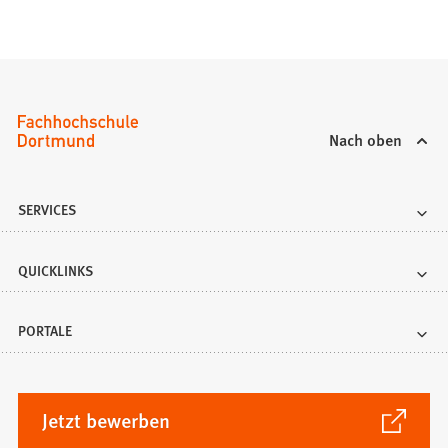
Nach oben
SERVICES
QUICKLINKS
PORTALE
(Öffnet
Jetzt bewerben
in