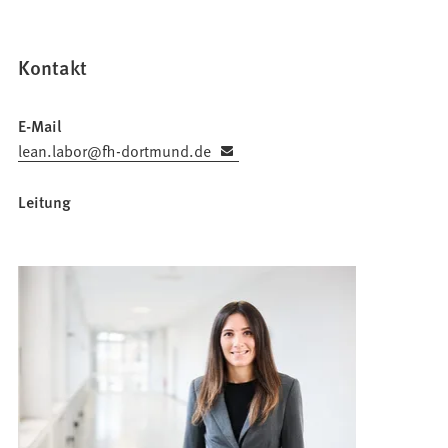
f
f
n
Kontakt
e
t
E-Mail
i
lean.labor
fh-dortmund
de
n
e
Leitung
i
n
e
m
n
e
u
e
n
T
a