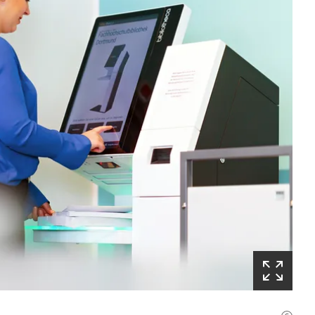
(Startet
den
Bilderzoom)