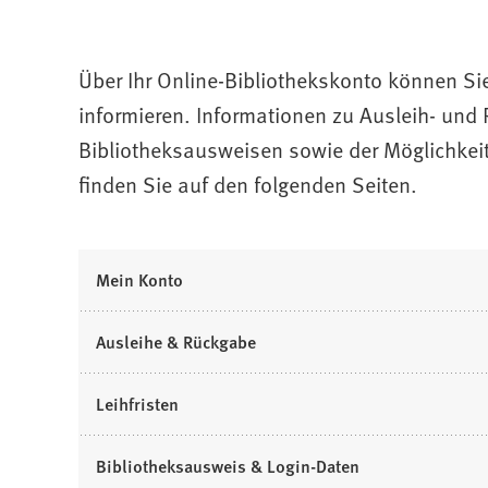
Über Ihr Online-Bibliothekskonto können Sie 
informieren. Informationen zu Ausleih- und
Bibliotheksausweisen sowie der Möglichkei
finden Sie auf den folgenden Seiten.
(
Mein Konto
Ö
f
(
Ausleihe & Rückgabe
f
Ö
n
f
(
Leihfristen
e
f
Ö
t
n
f
i
(
Bibliotheksausweis & Login-Daten
e
f