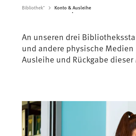
Sie
Bibliothek⁺
Konto & Ausleihe
befinden
sich
An unseren drei Bibliothekssta
hier:
und andere physische Medien in
Ausleihe und Rückgabe dieser