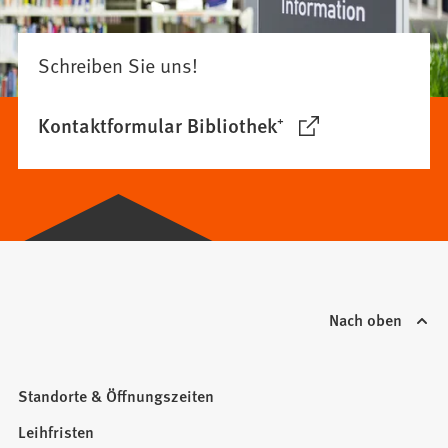
Schreiben Sie uns!
Kontaktformular Bibliothek⁺
(Öffnet
in
einem
neuen
Tab)
Nach oben
Standorte & Öffnungszeiten
Leihfristen