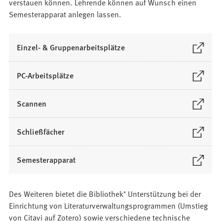
verstauen können. Lehrende können auf Wunsch einen
Semesterapparat anlegen lassen.
(
Einzel- & Gruppenarbeitsplätze
Ö
f
(
PC-Arbeitsplätze
f
Ö
n
f
(
Scannen
e
f
Ö
t
n
f
i
(
Schließfächer
e
f
n
Ö
t
n
e
f
i
(
Semesterapparat
e
i
f
n
Ö
t
n
n
e
f
i
e
e
i
Des Weiteren bietet die Bibliothek⁺ Unterstützung bei der
f
n
m
t
n
Einrichtung von Literaturverwaltungsprogrammen (Umstieg
n
e
n
i
e
von Citavi auf Zotero) sowie verschiedene technische
e