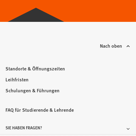
einem
neuen
Tab)
Nach oben
Standorte & Öffnungszeiten
Leihfristen
Schulungen & Führungen
FAQ für Studierende & Lehrende
SIE HABEN FRAGEN?