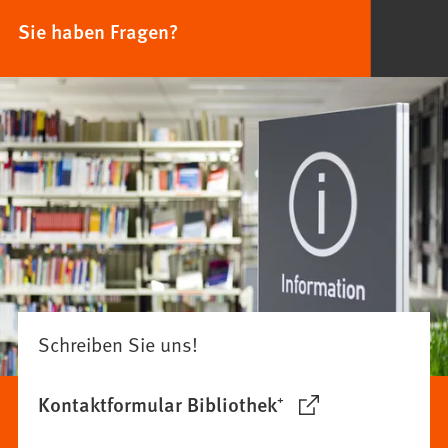
Sie haben Fragen?
Schreiben Sie uns!
Kontaktformular Bibliothek⁺
(Öffnet
in