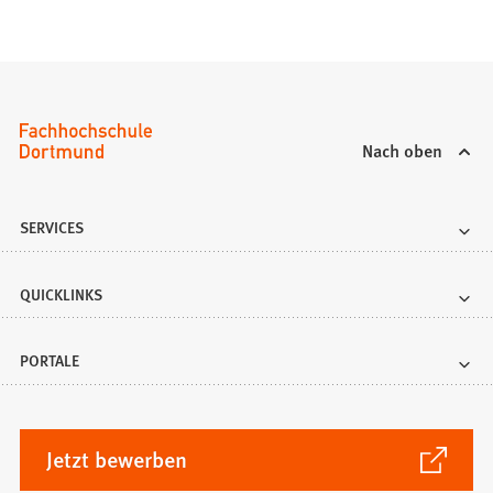
Nach oben
SERVICES
QUICKLINKS
PORTALE
(Öffnet
Jetzt bewerben
in