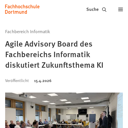
Fachhochschule
Inhalt anspringen
Suche
Dortmund
-
Fachbereich Informatik
Studium,
Agile Advisory Board des
Studiengänge,
Fachbereichs Informatik
Bewerbung
diskutiert Zukunftsthema KI
Veröffentlicht
15.4.2026