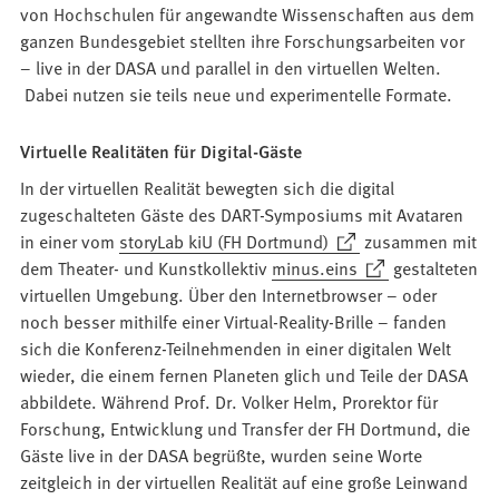
von Hochschulen für angewandte Wissenschaften aus dem
ganzen Bundesgebiet stellten ihre Forschungsarbeiten vor
– live in der DASA und parallel in den virtuellen Welten.
Dabei nutzen sie teils neue und experimentelle Formate.
Virtuelle Realitäten für Digital-Gäste
In der virtuellen Realität bewegten sich die digital
zugeschalteten Gäste des DART-Symposiums mit Avataren
(Öffnet
in einer vom
storyLab kiU (FH Dortmund)
zusammen mit
in
(Öffnet
dem Theater- und Kunstkollektiv
minus.eins
gestalteten
einem
in
virtuellen Umgebung. Über den Internetbrowser – oder
neuen
einem
noch besser mithilfe einer Virtual-Reality-Brille – fanden
Tab)
neuen
sich die Konferenz-Teilnehmenden in einer digitalen Welt
Tab)
wieder, die einem fernen Planeten glich und Teile der DASA
abbildete. Während Prof. Dr. Volker Helm, Prorektor für
Forschung, Entwicklung und Transfer der FH Dortmund, die
Gäste live in der DASA begrüßte, wurden seine Worte
zeitgleich in der virtuellen Realität auf eine große Leinwand