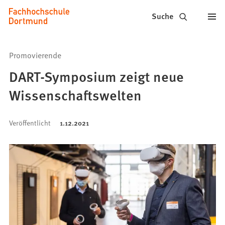
Fachhochschule
Inhalt anspringen
Suche
Dortmund
-
Promovierende
Studium,
DART-Symposium zeigt neue
Studiengänge,
Wissenschaftswelten
Bewerbung
Veröffentlicht
1.12.2021