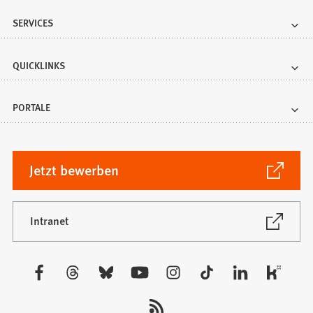
SERVICES
QUICKLINKS
PORTALE
(Öffnet
Jetzt bewerben
in
einem
neuen
(Öffnet
Intranet
in
Tab)
einem
neuen
Besuchen
Tab)
Sie
uns