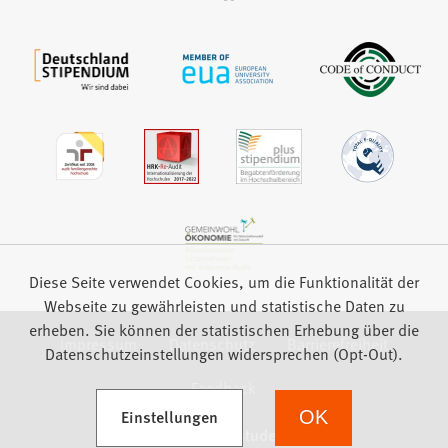
auf:
Diese Seite verwendet Cookies, um die Funktionalität der
Webseite zu gewährleisten und statistische Daten zu
erheben. Sie können der statistischen Erhebung über die
Impressum
Datenschutz
Barrierefreiheit
Datenschutzeinstellungen widersprechen (Opt-Out).
Feedback
(Öffnet in einem neuen Tab)
Einstellungen
OK
we focus on students