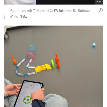
den
Gestalten mit Tinkercad © FB Informatik, Solmaz
Bilder
Mjildi/FB4