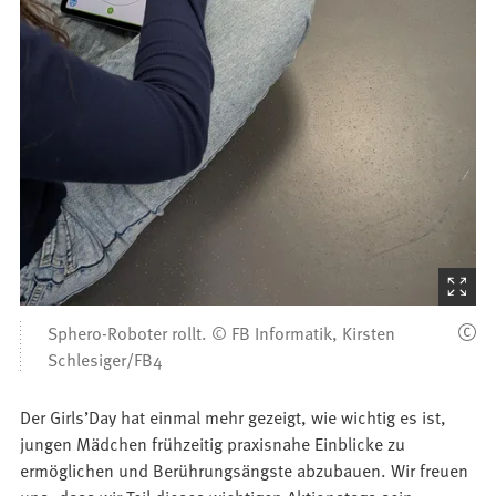
(Startet
den
Sphero-Roboter rollt. © FB Informatik, Kirsten
Bilder
Schlesiger/FB4
Der Girls’Day hat einmal mehr gezeigt, wie wichtig es ist,
jungen Mädchen frühzeitig praxisnahe Einblicke zu
ermöglichen und Berührungsängste abzubauen. Wir freuen
uns, dass wir Teil dieses wichtigen Aktionstags sein