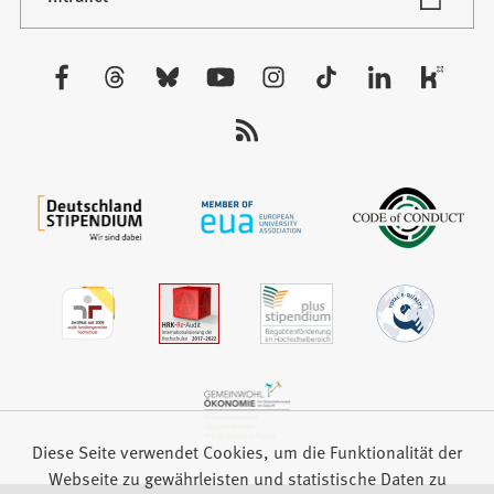
in
Tab)
einem
neuen
Besuchen
Tab)
Sie
uns
auf:
Diese Seite verwendet Cookies, um die Funktionalität der
Webseite zu gewährleisten und statistische Daten zu