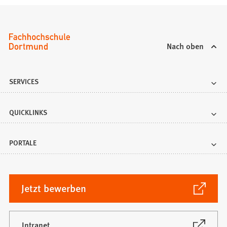
Nach oben
SERVICES
QUICKLINKS
PORTALE
(Öffnet
Jetzt bewerben
in
einem
neuen
(Öffnet
Intranet