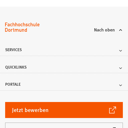
Nach oben
SERVICES
QUICKLINKS
PORTALE
(Öffnet
Jetzt bewerben
in
einem