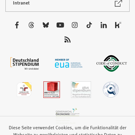
neuen
(Öffnet
Intranet
in
Tab)
einem
neuen
Besuchen
Tab)
Sie
uns
auf:
Diese Seite verwendet Cookies, um die Funktionalität der
Webseite zu gewährleisten und statistische Daten zu