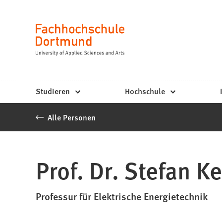
Fachhochschule
Inhalt anspringen
Dortmund
Sprache
-
Studium,
Studiengänge,
Studieren
Hochschule
Bewerbung
Alle Personen
Prof. Dr. Stefan 
Professur für Elektrische Energietechnik