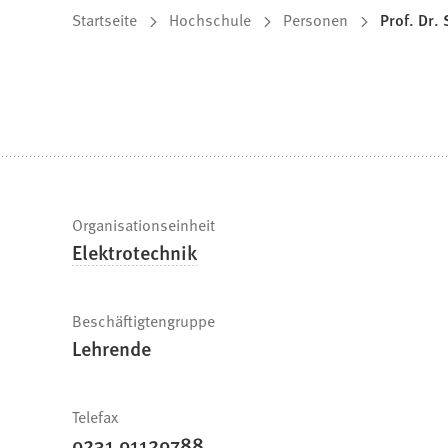
Sie
Startseite
Hochschule
Personen
Prof. Dr.
befinden
sich
hier:
Schnelle
Organisationseinheit
Elektrotechnik
Fakten
Beschäftigtengruppe
Lehrende
Telefax
0231 91129788