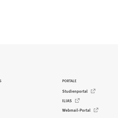
S
PORTALE
(
Studienportal
Ö
(
ILIAS
f
Ö
f
(
Webmail-Portal
f
n
Ö