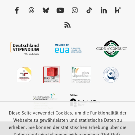
neuen
Besuchen
Tab)
Sie
uns
auf:
Diese Seite verwendet Cookies, um die Funktionalität der
Webseite zu gewährleisten und statistische Daten zu
erheben. Sie können der statistischen Erhebung über die
Impressum
Datenschutz
Barrierefreiheit
Datenschutzeinstellungen widersprechen (Opt-Out).