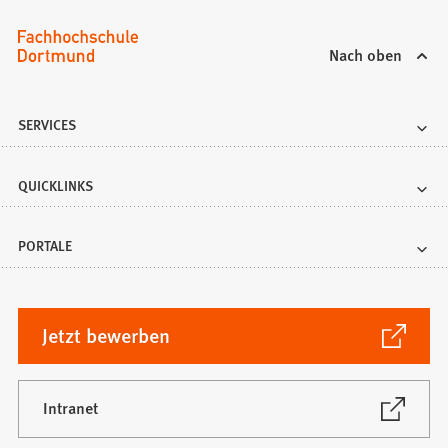
Nach oben
SERVICES
QUICKLINKS
PORTALE
(Öffnet
Jetzt bewerben
in
einem
neuen
(Öffnet
Intranet
in
Tab)
einem