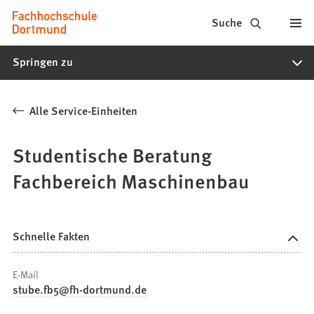
Fachhochschule
Inhalt anspringen
Suche
Dortmund
Springen zu
-
Studium,
Alle Service-Einheiten
Studiengänge,
Bewerbung
Studentische Beratung
Fachbereich Maschinenbau
Schnelle Fakten
E-Mail
stube.fb5
fh-dortmund
de