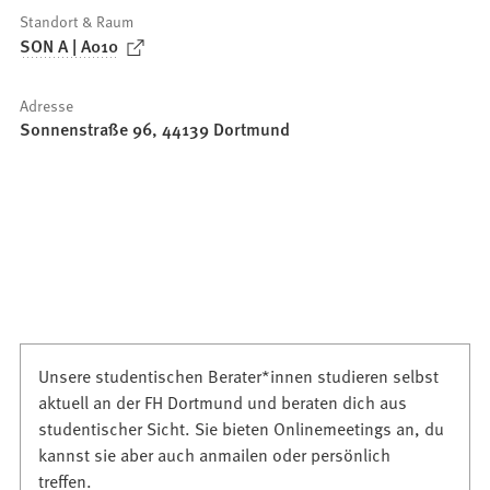
Standort & Raum
(
SON A | A010
Ö
f
Adresse
f
Sonnenstraße 96, 44139 Dortmund
n
e
t
i
n
e
i
n
e
Unsere studentischen Berater*innen studieren selbst
m
aktuell an der FH Dortmund und beraten dich aus
n
studentischer Sicht. Sie bieten Onlinemeetings an, du
e
kannst sie aber auch anmailen oder persönlich
u
treffen.