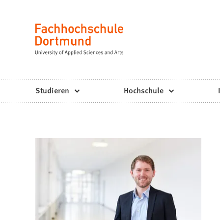
Fachhochschule
Inhalt anspringen
Dortmund
Sprache
-
Studium,
Studiengänge,
Studieren
Hochschule
Bewerbung