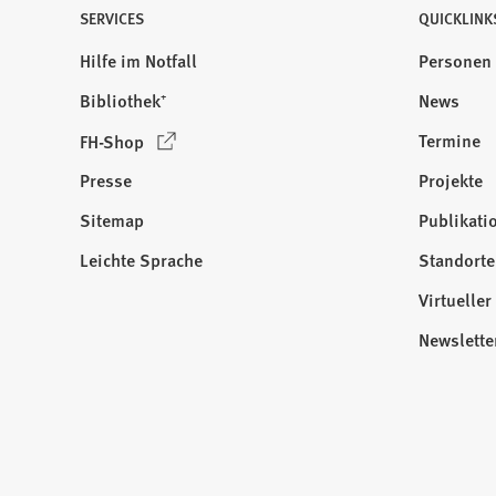
SERVICES
QUICKLINK
Hilfe im Notfall
Personen
Bibliothek⁺
News
(
Termine
FH-Shop
Ö
Presse
Projekte
f
f
Sitemap
Publikati
Besuchen
n
Sie
Leichte Sprache
Standorte
e
uns
t
Virtuelle
auf:
i
Newslette
n
e
i
n
e
m