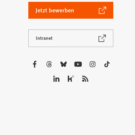
(Öffnet
Jetzt bewerben
in
einem
neuen
(Öffnet
Intranet
Tab)
in
einem
neuen
Tab)