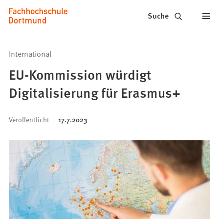
Fachhochschule
Inhalt anspringen
Suche
Dortmund
-
International
Studium,
EU-Kommission würdigt
Studiengänge,
Digitalisierung für Erasmus+
Bewerbung
Veröffentlicht
17.7.2023