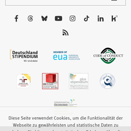
in
Tab)
einem
neuen
Besuchen
Tab)
Sie
uns
auf:
Diese Seite verwendet Cookies, um die Funktionalität der
Webseite zu gewährleisten und statistische Daten zu