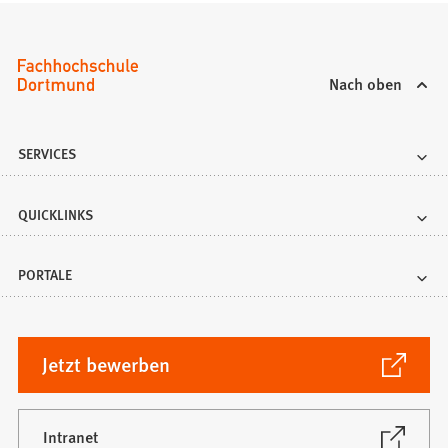
Nach oben
SERVICES
QUICKLINKS
PORTALE
(Öffnet
Jetzt bewerben
in
einem
neuen
(Öffnet
Intranet