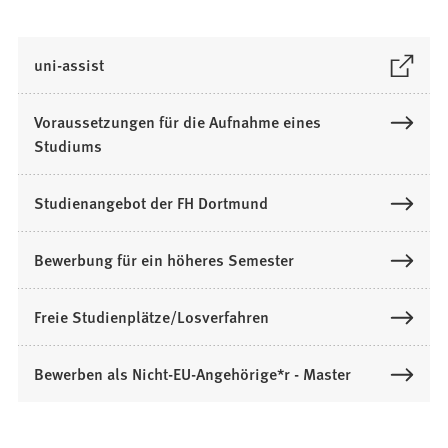
(
uni-assist
Ö
f
Voraussetzungen für die Aufnahme eines
f
Studiums
n
e
Studienangebot der FH Dortmund
t
i
n
Bewerbung für ein höheres Semester
e
i
Freie Studienplätze/Losverfahren
n
e
Bewerben als Nicht-EU-Angehörige*r - Master
m
n
e