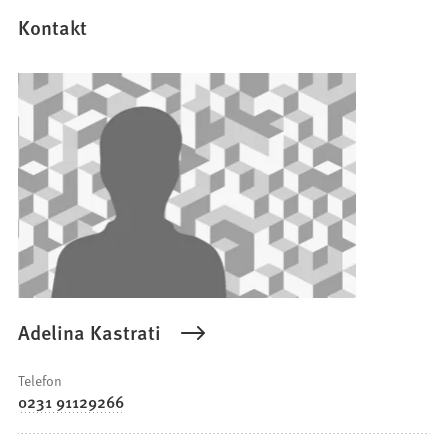
u
e
Kontakt
n
T
a
b
)
Adelina Kastrati
Telefon
0231 91129266