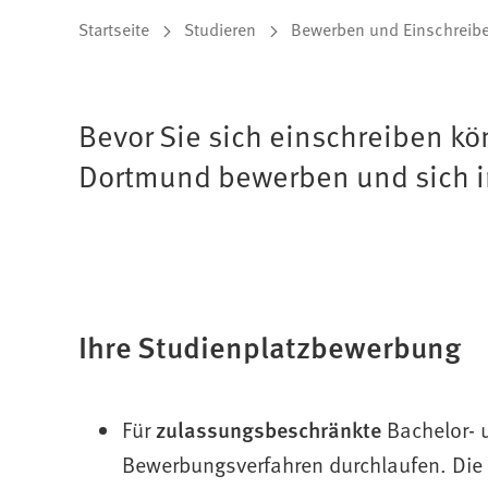
Sie
Startseite
Studieren
Bewerben und Einschreib
befinden
sich
Bevor Sie sich einschreiben k
hier:
Dortmund bewerben und sich in
Ihre Studienplatzbewerbung
Für
zulassungsbeschränkte
Bachelor- 
Bewerbungsverfahren durchlaufen. Die 