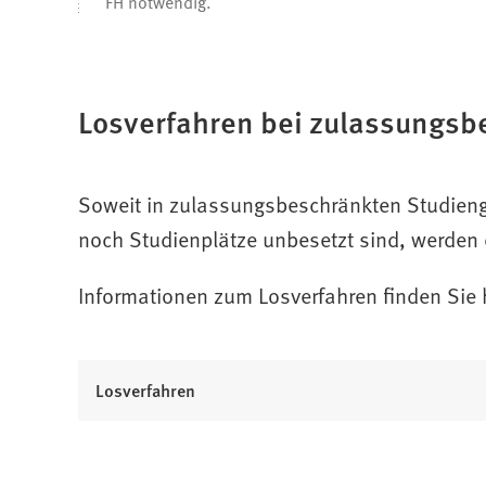
FH notwendig.
Losverfahren bei zulassungs
Soweit in zulassungsbeschränkten Studien
noch Studienplätze unbesetzt sind, werden
Informationen zum Losverfahren finden Sie h
(
Losverfahren
Ö
f
f