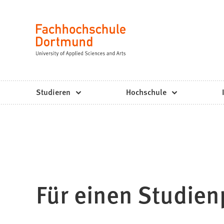
Fachhochschule
Inhalt anspringen
Dortmund
Sprache
-
Studium,
Studiengänge,
Studieren
Hochschule
Bewerbung
Für einen Studien