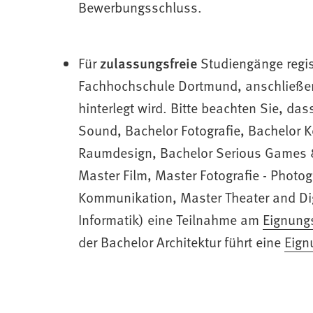
Bewerbungsschluss.
(Öffnet
Für
zulassungsfreie
Studiengänge regis
in
Fachhochschule Dortmund, anschließen
einem
hinterlegt wird. Bitte beachten Sie, d
neuen
Sound, Bachelor Fotografie, Bachelor 
Tab)
Raumdesign, Bachelor Serious Games & 
Master Film, Master Fotografie - Photo
Kommunikation, Master Theater and Digi
(Öffnet
Informatik) eine Teilnahme am
Eignungs
in
(Öffnet
der Bachelor Architektur führt eine
Eign
einem
in
neuen
einem
Tab)
neuen