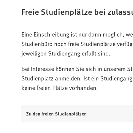
n
Freie Studienplätze bei zulas
e
t
i
n
Eine Einschreibung ist nur dann möglich, w
e
Studienbüro noch freie Studienplätze verfü
i
n
jeweiligen Studiengang erfüllt sind.
e
m
Bei Interesse können Sie sich in unserem
(Öffnet
St
n
in
Studienplatz anmelden. Ist ein Studiengang 
e
einem
keine freien Plätze vorhanden.
u
e
neuen
n
Tab)
T
Zu den freien Studienplätzen
a
b
)