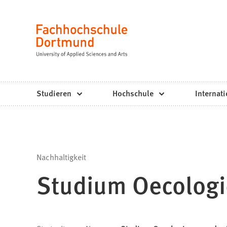
Fachhochschule
Inhalt anspringen
Dortmund
Sprache
-
Studium,
Studiengänge,
Studieren
Hochschule
Internati
Bewerbung
Nachhaltigkeit
Studium Oecologi