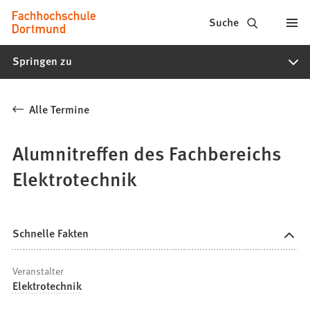
Fachhochschule
Inhalt anspringen
Suche
Dortmund
Springen zu
-
Studium,
Alle Termine
Studiengänge,
Bewerbung
Alumnitreffen des Fachbereichs
Elektrotechnik
Schnelle Fakten
Veranstalter
Elektrotechnik