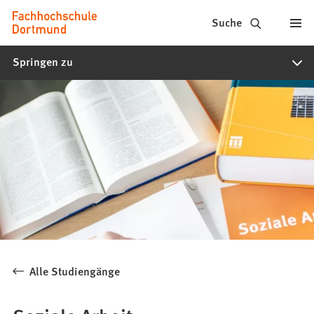
Fachhochschule
Inhalt anspringen
Suche
Dortmund
Springen zu
-
Studium,
Studiengänge,
Bewerbung
Alle Studiengänge